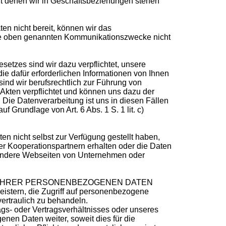
it denen wir in Geschäftsbeziehungen stehen
en nicht bereit, können wir das
 die oben genannten Kommunikationszwecke nicht
zes sind wir dazu verpflichtet, unsere
die dafür erforderlichen Informationen von Ihnen
ind wir berufsrechtlich zur Führung von
Akten verpflichtet und können uns dazu der
Die Datenverarbeitung ist uns in diesen Fällen
f Grundlage von Art. 6 Abs. 1 S. 1 lit. c)
n nicht selbst zur Verfügung gestellt haben,
r Kooperationspartnern erhalten oder die Daten
sondere Webseiten von Unternehmen oder
 IHRER PERSONENBEZOGENEN DATEN
leistern, die Zugriff auf personenbezogene
vertraulich zu behandeln.
gs- oder Vertragsverhältnisses oder unseres
enen Daten weiter, soweit dies für die