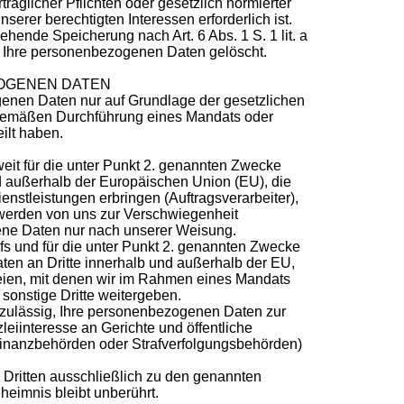
raglicher Pflichten oder gesetzlich normierter
erer berechtigten Interessen erforderlich ist.
ehende Speicherung nach Art. 6 Abs. 1 S. 1 lit. a
Ihre personenbezogenen Daten gelöscht.
ZOGENEN DATEN
ogenen Daten nur auf Grundlage der gesetzlichen
emäßen Durchführung eines Mandats oder
eilt haben.
it für die unter Punkt 2. genannten Zwecke
nd außerhalb der Europäischen Union (EU), die
enstleistungen erbringen (Auftragsverarbeiter),
werden von uns zur Verschwiegenheit
gene Daten nur nach unserer Weisung.
 und für die unter Punkt 2. genannten Zwecke
en an Dritte innerhalb und außerhalb der EU,
leien, mit denen wir im Rahmen eines Mandats
onstige Dritte weitergeben.
h zulässig, Ihre personenbezogenen Daten zur
zleiinteresse an Gerichte und öffentliche
Finanzbehörden oder Strafverfolgungsbehörden)
Dritten ausschließlich zu den genannten
eimnis bleibt unberührt.