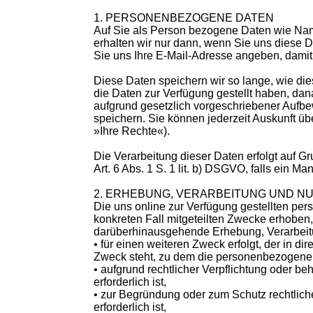
1. PERSONENBEZOGENE DATEN
Auf Sie als Person bezogene Daten wie Na
erhalten wir nur dann, wenn Sie uns diese Da
Sie uns Ihre E-Mail-Adresse angeben, damit
Diese Daten speichern wir so lange, wie dies
die Daten zur Verfügung gestellt haben, dan
aufgrund gesetzlich vorgeschriebener Aufbe
speichern. Sie können jederzeit Auskunft üb
»Ihre Rechte«).
Die Verarbeitung dieser Daten erfolgt auf Gr
Art. 6 Abs. 1 S. 1 lit. b) DSGVO, falls ein Ma
2. ERHEBUNG, VERARBEITUNG UND N
Die uns online zur Verfügung gestellten pe
konkreten Fall mitgeteilten Zwecke erhoben,
darüberhinausgehende Erhebung, Verarbeitu
• für einen weiteren Zweck erfolgt, der in
Zweck steht, zu dem die personenbezogene
• aufgrund rechtlicher Verpflichtung oder be
erforderlich ist,
• zur Begründung oder zum Schutz rechtlic
erforderlich ist,