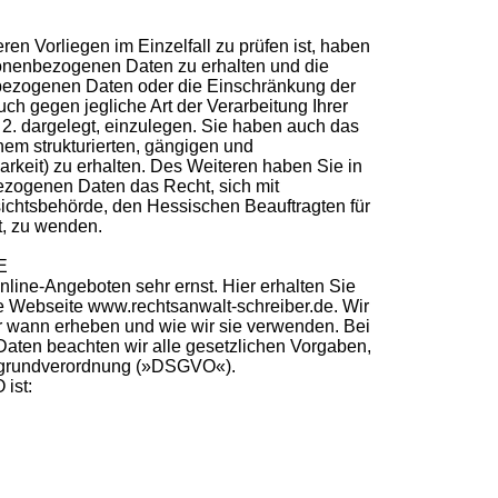
en Vorliegen im Einzelfall zu prüfen ist, haben
sonenbezogenen Daten zu erhalten und die
bezogenen Daten oder die Einschränkung der
h gegen jegliche Art der Verarbeitung Ihrer
2. dargelegt, einzulegen. Sie haben auch das
em strukturierten, gängigen und
keit) zu erhalten. Des Weiteren haben Sie in
ezogenen Daten das Recht, sich mit
ichtsbehörde, den Hessischen Beauftragten für
t, zu wenden.
E
ine-Angeboten sehr ernst. Hier erhalten Sie
e Webseite www.rechtsanwalt-schreiber.de. Wir
r wann erheben und wie wir sie verwenden. Bei
aten beachten wir alle gesetzlichen Vorgaben,
zgrundverordnung (»DSGVO«).
 ist: