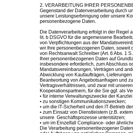
2. VERARBEITUNG IHRER PERSONEN
Gegenstand der Datenverarbeitung durch uns 
unsere Leistungserbringung oder unsere Kom
personenbezogene Daten.
Die Datenverarbeitung erfolgt in der Regel au
lit. b DSGVO für die angemessene Bearbeitu
von Verpflichtungen aus der Mandatsvereinb
wir Ihre personenbezogenen Daten, soweit d
von Rechtsanwalt Schreiber (Art. 6 Abs. 1 S. 
Ihrer personenbezogenen Daten auf Grundlag
insbesondere erforderlich, zum Abschluss o
Mandatsvereinbarungen, Verträgen und ande
Abwicklung von Kaufaufträgen, Lieferungen 
Beantwortung von Angebotsanfragen und zu
Vertragsverhältnisses, und zwar mit unseren
Kooperationspartnern, für die Sie ggf. als Vert
• für interne Verwaltungszwecke der Kanzlei 
• zu sonstigen Kommunikationszwecken;
• um die IT-Sicherheit und den IT-Betrieb de
• zum Einsatz von Dienstleistern (z.B. extern
unsere Geschäftsprozesse unterstützen;
• um im Einzelfall Compliance- oder ähnlic
Die Verarbeitung personenbezogener Daten e