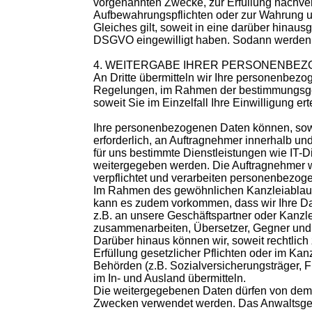
vorgenannten Zwecke, zur Erfüllung nachvert
Aufbewahrungspflichten oder zur Wahrung uns
Gleiches gilt, soweit in eine darüber hinausg
DSGVO eingewilligt haben. Sodann werden 
4. WEITERGABE IHRER PERSONENBE
An Dritte übermitteln wir Ihre personenbez
Regelungen, im Rahmen der bestimmungsg
soweit Sie im Einzelfall Ihre Einwilligung ert
Ihre personenbezogenen Daten können, sowe
erforderlich, an Auftragnehmer innerhalb u
für uns bestimmte Dienstleistungen wie IT-Di
weitergegeben werden. Die Auftragnehmer 
verpflichtet und verarbeiten personenbezo
Im Rahmen des gewöhnlichen Kanzleiablaufs
kann es zudem vorkommen, dass wir Ihre Dat
z.B. an unsere Geschäftspartner oder Kanz
zusammenarbeiten, Übersetzer, Gegner und s
Darüber hinaus können wir, soweit rechtlic
Erfüllung gesetzlicher Pflichten oder im Kan
Behörden (z.B. Sozialversicherungsträger, 
im In- und Ausland übermitteln.
Die weitergegebenen Daten dürfen von dem 
Zwecken verwendet werden. Das Anwaltsgeh