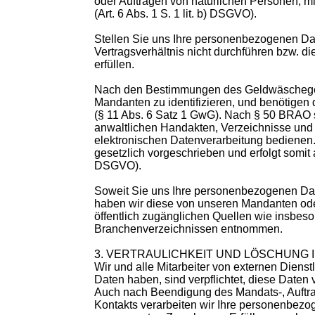
oder Aufträgen von natürlichen Personen, m
(Art. 6 Abs. 1 S. 1 lit. b) DSGVO).
Stellen Sie uns Ihre personenbezogenen Dat
Vertragsverhältnis nicht durchführen bzw.
erfüllen.
Nach den Bestimmungen des Geldwäschegeset
Mandanten zu identifizieren, und benötigen 
(§ 11 Abs. 6 Satz 1 GwG). Nach § 50 BRAO s
anwaltlichen Handakten, Verzeichnisse und 
elektronischen Datenverarbeitung bedienen. 
gesetzlich vorgeschrieben und erfolgt somit au
DSGVO).
Soweit Sie uns Ihre personenbezogenen Date
haben wir diese von unseren Mandanten ode
öffentlich zugänglichen Quellen wie insbe
Branchenverzeichnissen entnommen.
3. VERTRAULICHKEIT UND LÖSCHUNG
Wir und alle Mitarbeiter von externen Dienst
Daten haben, sind verpflichtet, diese Daten 
Auch nach Beendigung des Mandats-, Auftra
Kontakts verarbeiten wir Ihre personenbezog