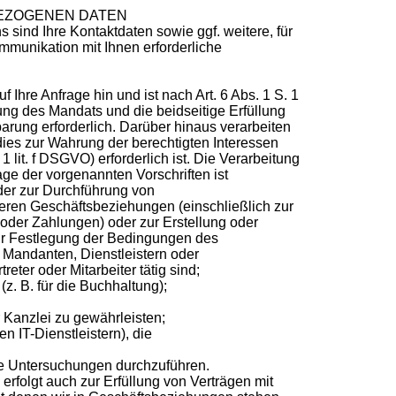
BEZOGENEN DATEN
sind Ihre Kontaktdaten sowie ggf. weitere, für
munikation mit Ihnen erforderliche
f Ihre Anfrage hin und ist nach Art. 6 Abs. 1 S. 1
ng des Mandats und die beidseitige Erfüllung
arung erforderlich. Darüber hinaus verarbeiten
ies zur Wahrung der berechtigten Interessen
1 lit. f DSGVO) erforderlich ist. Die Verarbeitung
e der vorgenannten Vorschriften ist
der zur Durchführung von
ren Geschäftsbeziehungen (einschließlich zur
oder Zahlungen) oder zur Erstellung oder
r Festlegung der Bedingungen des
 Mandanten, Dienstleistern oder
reter oder Mitarbeiter tätig sind;
(z. B. für die Buchhaltung);
r Kanzlei zu gewährleisten;
en IT-Dienstleistern), die
he Untersuchungen durchzuführen.
rfolgt auch zur Erfüllung von Verträgen mit