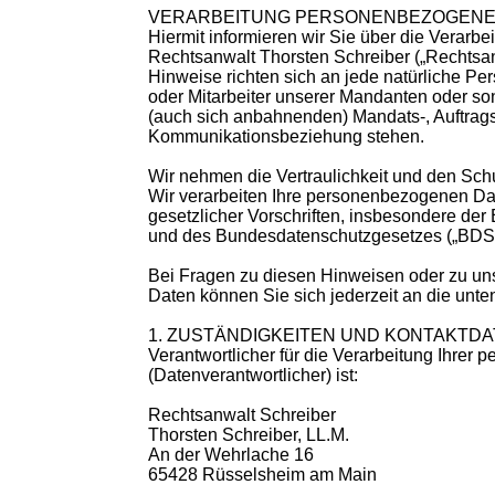
VERARBEITUNG PERSONENBEZOGENE
Hiermit informieren wir Sie über die Verar
Rechtsanwalt Thorsten Schreiber („Rechtsanw
Hinweise richten sich an jede natürliche Pe
oder Mitarbeiter unserer Mandanten oder sons
(auch sich anbahnenden) Mandats-, Auftrag
Kommunikationsbeziehung stehen.
Wir nehmen die Vertraulichkeit und den Sch
Wir verarbeiten Ihre personenbezogenen Dat
gesetzlicher Vorschriften, insbesondere d
und des Bundesdatenschutzgesetzes („BDSG“
Bei Fragen zu diesen Hinweisen oder zu 
Daten können Sie sich jederzeit an die un
1. ZUSTÄNDIGKEITEN UND KONTAKTD
Verantwortlicher für die Verarbeitung Ihre
(Datenverantwortlicher) ist:
Rechtsanwalt Schreiber
Thorsten Schreiber, LL.M.
An der Wehrlache 16
65428 Rüsselsheim am Main